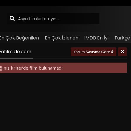
En Çok Beğenilen
En Çok İzlenen
IMDB En İyi
Türkçe 
×
syafilmizle.com
Yorum Sayısına Göre
ğınız kriterde film bulunamadı.