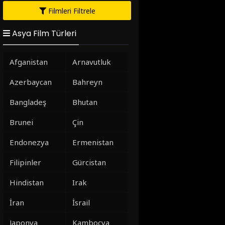
Filmleri Filtrele
Asya Film Türleri
Afganistan
Arnavutluk
Azerbaycan
Bahreyn
Bangladeş
Bhutan
Brunei
Çin
Endonezya
Ermenistan
Filipinler
Gürcistan
Hindistan
Irak
İran
İsrail
Japonya
Kamboçya