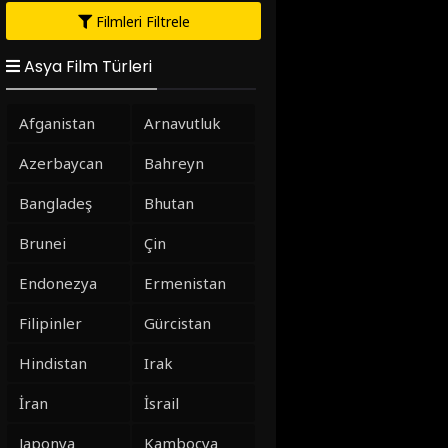
Filmleri Filtrele
Asya Film Türleri
Afganistan
Arnavutluk
Azerbaycan
Bahreyn
Bangladeş
Bhutan
Brunei
Çin
Endonezya
Ermenistan
Filipinler
Gürcistan
Hindistan
Irak
İran
İsrail
Japonya
Kamboçya