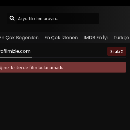
En Çok Beğenilen
En Çok İzlenen
IMDB En İyi
Türkçe 
yafilmizle.com
Sırala
ğınız kriterde film bulunamadı.