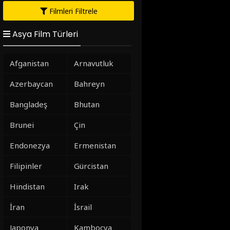
Filmleri Filtrele
Asya Film Türleri
Afganistan
Arnavutluk
Azerbaycan
Bahreyn
Bangladeş
Bhutan
Brunei
Çin
Endonezya
Ermenistan
Filipinler
Gürcistan
Hindistan
Irak
İran
İsrail
Japonya
Kamboçya