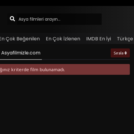
En Çok Beğenilen
En Çok İzlenen
IMDB En İyi
Türkçe 
- Asyafilmizle.com
Sırala
ğınız kriterde film bulunamadı.