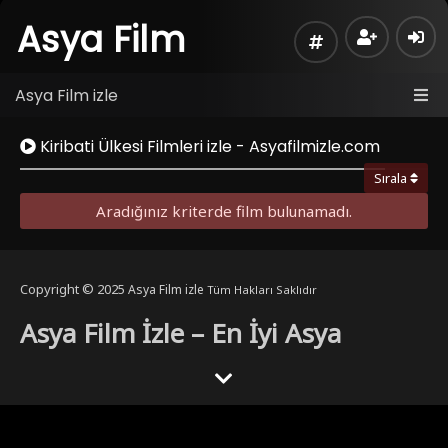
Asya Film
Asya Film izle
Kiribati Ülkesi Filmleri izle - Asyafilmizle.com
Sırala
Aradığınız kriterde film bulunamadı.
Copyright © 2025
Asya Film izle
Tüm Hakları Saklıdır
Asya Film İzle – En İyi Asya
Filmleri
i
yabanci dizi izle
dizilab
dizibox
dizipal güncel adres
dizimag
Asya sineması, kendine özgü hikaye anlatımı, güçlü karakterleri ve
etkileyici görselliği ile son yıllarda büyük ilgi görmektedir.
Asya film izle