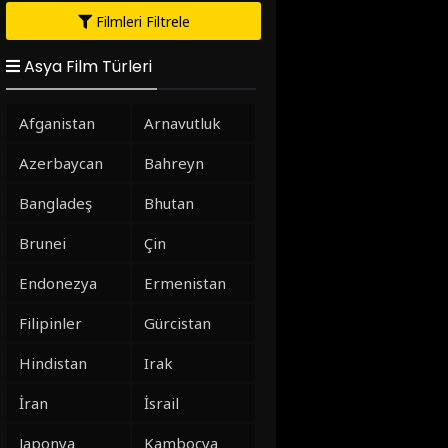
Filmleri Filtrele
Asya Film Türleri
Afganistan
Arnavutluk
Azerbaycan
Bahreyn
Bangladeş
Bhutan
Brunei
Çin
Endonezya
Ermenistan
Filipinler
Gürcistan
Hindistan
Irak
İran
İsrail
Japonya
Kamboçya