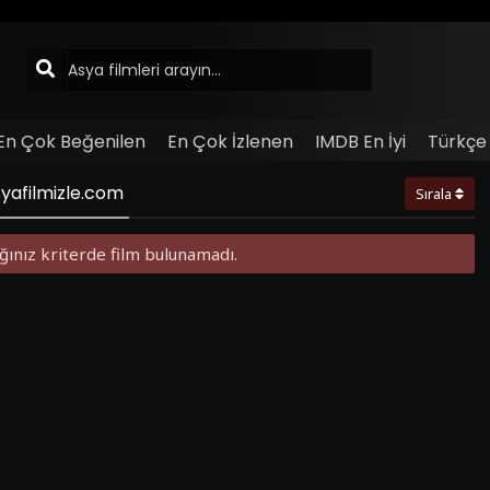
En Çok Beğenilen
En Çok İzlenen
IMDB En İyi
Türkçe 
Asyafilmizle.com
Sırala
ğınız kriterde film bulunamadı.