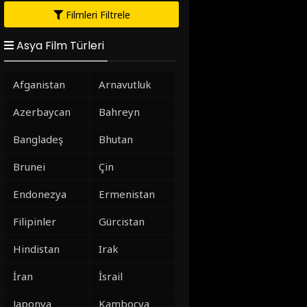
Filmleri Filtrele
Asya Film Türleri
Afganistan
Arnavutluk
Azerbaycan
Bahreyn
Bangladeş
Bhutan
Brunei
Çin
Endonezya
Ermenistan
Filipinler
Gürcistan
Hindistan
Irak
İran
İsrail
Japonya
Kamboçya