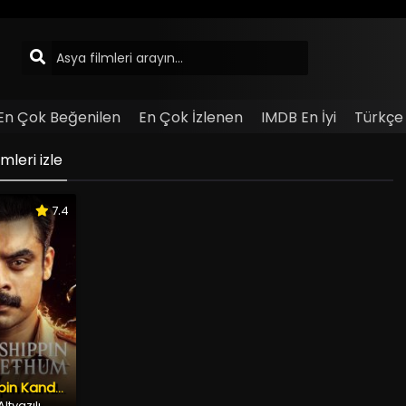
En Çok Beğenilen
En Çok İzlenen
IMDB En İyi
Türkçe 
leri izle
7.4
Anweshippin Kandethum
ltyazılı