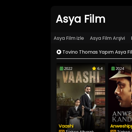
Asya Film
Asya Film izle
Asya Film Arşivi
Tovino Thomas Yapım Asya Film
2022
6.4
2024
Vaashi
Türkçe Altyazılı
Türkçe A